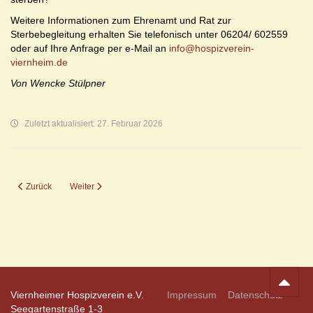
Weitere Informationen zum Ehrenamt und Rat zur
Sterbebegleitung erhalten Sie telefonisch unter 06204/ 602559
oder auf Ihre Anfrage per e-Mail an
info@hospizverein-
viernheim.de
Von Wencke Stülpner
Zuletzt aktualisiert: 27. Februar 2026
Vorheriger Beitrag: Das Trauercafé
Nächster Beitrag: Viernheim Connected – Die Innenstadt wird z
Zurück
Weiter
Viernheimer Hospizverein e.V.
Impressum
Datenschutz
Seegartenstraße 1-3