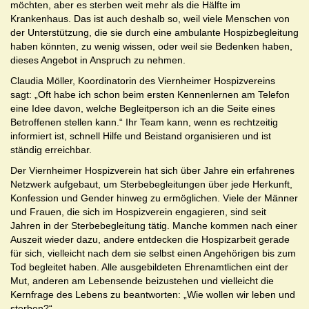
möchten, aber es sterben weit mehr als die Hälfte im
Krankenhaus. Das ist auch deshalb so, weil viele Menschen von
der Unterstützung, die sie durch eine ambulante Hospizbegleitung
haben könnten, zu wenig wissen, oder weil sie Bedenken haben,
dieses Angebot in Anspruch zu nehmen.
Claudia Möller, Koordinatorin des Viernheimer Hospizvereins
sagt: „Oft habe ich schon beim ersten Kennenlernen am Telefon
eine Idee davon, welche Begleitperson ich an die Seite eines
Betroffenen stellen kann.“ Ihr Team kann, wenn es rechtzeitig
informiert ist, schnell Hilfe und Beistand organisieren und ist
ständig erreichbar.
Der Viernheimer Hospizverein hat sich über Jahre ein erfahrenes
Netzwerk aufgebaut, um Sterbebegleitungen über jede Herkunft,
Konfession und Gender hinweg zu ermöglichen. Viele der Männer
und Frauen, die sich im Hospizverein engagieren, sind seit
Jahren in der Sterbebegleitung tätig. Manche kommen nach einer
Auszeit wieder dazu, andere entdecken die Hospizarbeit gerade
für sich, vielleicht nach dem sie selbst einen Angehörigen bis zum
Tod begleitet haben. Alle ausgebildeten Ehrenamtlichen eint der
Mut, anderen am Lebensende beizustehen und vielleicht die
Kernfrage des Lebens zu beantworten: „Wie wollen wir leben und
sterben?“