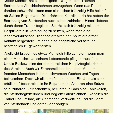
„Jeder Mensch hat seinen eigenen Weg mit den Themen Tod,
Sterben und Abschiednehmen umzugehen. Wenn das Reden
darüber schwerfällt, kann man sich schon frühzeitig Hilfe holen,“
rät Sabine Engelmann. Die erfahrene Koordinatorin hat neben der
Betreuung von Sterbenden auch schon zahlreiche Hinterbliebene
durch deren Trauer begleitet. Sie rät, sich frühzeitig mit dem
Hospizverein in Verbindung zu setzen, wenn man eine
lebensverkürzende Diagnose erhalten hat. So ist ein erster
Kontakt hergestellt, um dann eine hospizliche Versorgung
bestmöglich zu gewährleisten.
„Vielleicht braucht es etwas Mut, sich Hilfe zu holen, wenn man
einen Menschen an seinem Lebensende pflegen muss,“ so
Ursula Buckow, eine der ehrenamtlichen Hospizbegleiterinnen
des Vereins. „Auch wir Ehrenamtlichen brauchen Mut, um
fremden Menschen in ihren schwersten Wochen und Tagen
beizustehen. Doch wir alle empfinden unsere Einsätze als sehr
erfüllend,“ beschreibt sie ihr Engagement. Anderen eine Stütze
sein, zuhören, Zeit schenken, berühren, all das sind Fähigkeiten,
die Sterbebegleiterinnen und Begleiter auszeichnen. Sie teilen die
Trauer und Freude, die Ohnmacht, Verzweiflung und die Angst
von Sterbenden und deren Angehörigen.