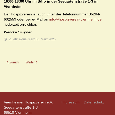
16:00-18:00 Uhr im Büro in der Seegartenstraße 1-3 in
Viernheim
Der Hospizverein ist auch unter der Telefonnummer 06204/
602559 oder per e- Mail an
info@hospizverein-viernheim.de
jederzeit erreichbar.
Wencke Stülpner
Zuletzt aktualisiert: 30. März 2025
Vorheriger Beitrag: Der TrauerWeg Brensbach im Odenwald lädt ein …
Nächster Beitrag: Schicksale haben mich tief berührt
Zurück
Weiter
Viernheimer Hospizverein e.V.
Impressum
Datenschutz
Seegartenstraße 1-3
68519 Viernheim