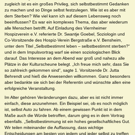
zugleich ist es ein großes Privileg, sich selbstbestimmt Gedanken
zu machen und so Dinge selbst festzulegen. Wie ist es aber mit
dem Sterben? Wie viel kann ich auf diesem Lebensweg noch
beeinflussen? Es war ein komplexes Thema, das aber wiederum
alle Menschen betrifft. Auf Einladung des Viernheimer
Hospizverein e.V. referierte Dr. Swantje Goebel, Soziologin und
Co-Vorsitzende des Hospiz-Verein Bergstraße e.V. Bensheim,
unter dem Titel „Selbstbestimmt leben – selbstbestimmt sterben?“
und in dem Impulsvortrag warf sie einen soziologischen Blick
darauf. Das Interesse an dem Abend war groß und nahezu alle
Plätze in der Kulturscheune belegt. „Ich freue mich sehr, dass Sie
so zahlreich gekommen sind“, sagte 1. Vorsitzende Dr. Jutta
Behrendt und hieß die Anwesenden willkommen. Ganz besonders
aber bedankte sie sich bei der Referentin und wünschte allen eine
erfolgreiche Veranstaltung.
Im Alter gehören Veränderungen dazu, aber es ist nicht immer
einfach, diese anzunehmen. Ein Beispiel sei, ob es noch möglich
ist, selbst Auto zu fahren. Ab einem gewissen Punkt ist in dem
Maße auch die Würde betroffen, darum ging es in dem Vortrag
ebenfalls. „Selbstbestimmung ist ein hohes gesellschaftliches Gut.
Wir teilen miteinander die Auffassung, dass wichtige
Entscheidungen am besten von jedem und jeder selbst zu treffen