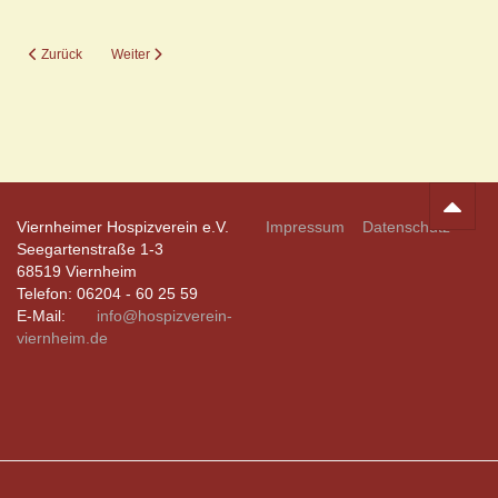
Vorheriger Beitrag: 1281 Stunden Begleitung durch letzte Lebensphase
Nächster Beitrag: Die Flucht meiner Mutter
Zurück
Weiter
Viernheimer Hospizverein e.V.
Impressum
Datenschutz
Seegartenstraße 1-3
68519 Viernheim
Telefon: 06204 - 60 25 59
E-Mail:
info@hospizverein-
viernheim.de