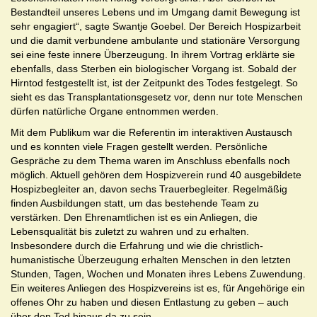
Bestandteil unseres Lebens und im Umgang damit Bewegung ist
sehr engagiert“, sagte Swantje Goebel. Der Bereich Hospizarbeit
und die damit verbundene ambulante und stationäre Versorgung
sei eine feste innere Überzeugung. In ihrem Vortrag erklärte sie
ebenfalls, dass Sterben ein biologischer Vorgang ist. Sobald der
Hirntod festgestellt ist, ist der Zeitpunkt des Todes festgelegt. So
sieht es das Transplantationsgesetz vor, denn nur tote Menschen
dürfen natürliche Organe entnommen werden.
Mit dem Publikum war die Referentin im interaktiven Austausch
und es konnten viele Fragen gestellt werden. Persönliche
Gespräche zu dem Thema waren im Anschluss ebenfalls noch
möglich. Aktuell gehören dem Hospizverein rund 40 ausgebildete
Hospizbegleiter an, davon sechs Trauerbegleiter. Regelmäßig
finden Ausbildungen statt, um das bestehende Team zu
verstärken. Den Ehrenamtlichen ist es ein Anliegen, die
Lebensqualität bis zuletzt zu wahren und zu erhalten.
Insbesondere durch die Erfahrung und wie die christlich-
humanistische Überzeugung erhalten Menschen in den letzten
Stunden, Tagen, Wochen und Monaten ihres Lebens Zuwendung.
Ein weiteres Anliegen des Hospizvereins ist es, für Angehörige ein
offenes Ohr zu haben und diesen Entlastung zu geben – auch
über den Tod hinaus da zu sein.