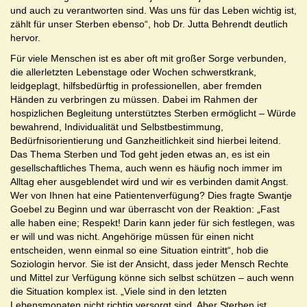
und auch zu verantworten sind. Was uns für das Leben wichtig ist,
zählt für unser Sterben ebenso“, hob Dr. Jutta Behrendt deutlich
hervor.
Für viele Menschen ist es aber oft mit großer Sorge verbunden,
die allerletzten Lebenstage oder Wochen schwerstkrank,
leidgeplagt, hilfsbedürftig in professionellen, aber fremden
Händen zu verbringen zu müssen. Dabei im Rahmen der
hospizlichen Begleitung unterstütztes Sterben ermöglicht – Würde
bewahrend, Individualität und Selbstbestimmung,
Bedürfnisorientierung und Ganzheitlichkeit sind hierbei leitend.
Das Thema Sterben und Tod geht jeden etwas an, es ist ein
gesellschaftliches Thema, auch wenn es häufig noch immer im
Alltag eher ausgeblendet wird und wir es verbinden damit Angst.
Wer von Ihnen hat eine Patientenverfügung? Dies fragte Swantje
Goebel zu Beginn und war überrascht von der Reaktion: „Fast
alle haben eine; Respekt! Darin kann jeder für sich festlegen, was
er will und was nicht. Angehörige müssen für einen nicht
entscheiden, wenn einmal so eine Situation eintritt“, hob die
Soziologin hervor. Sie ist der Ansicht, dass jeder Mensch Rechte
und Mittel zur Verfügung könne sich selbst schützen – auch wenn
die Situation komplex ist. „Viele sind in den letzten
Lebensmonaten nicht richtig versorgt sind. Aber Sterben ist