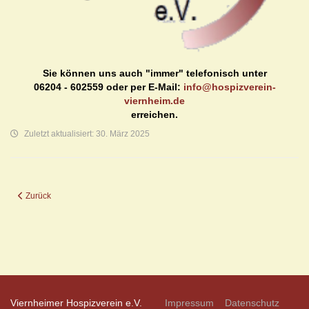
Sie können uns auch "immer" telefonisch unter
06204 - 602559 oder per E-Mail:
info@hospizverein-
viernheim.de
erreichen.
Zuletzt aktualisiert: 30. März 2025
Vorheriger Beitrag: Termine und Aktuelles
Zurück
Viernheimer Hospizverein e.V.
Impressum
Datenschutz